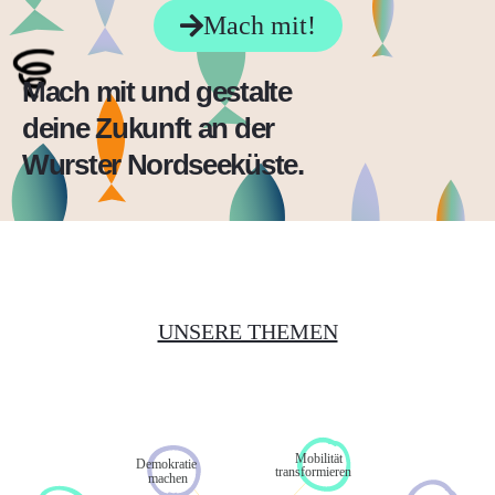
Mach mit!
Mach mit und gestalte
deine Zukunft an der
Wurster Nordseeküste.
UNSERE THEMEN